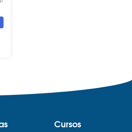
a?
as
Cursos