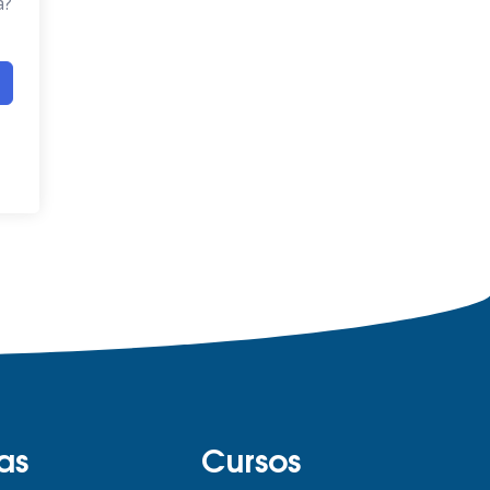
a?
as
Cursos