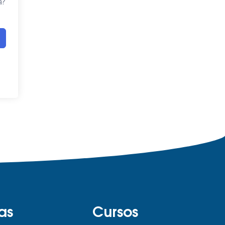
a?
as
Cursos