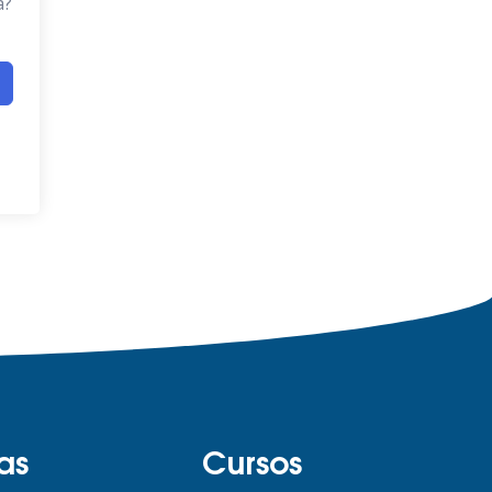
a?
as
Cursos