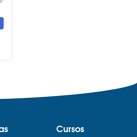
a?
as
Cursos