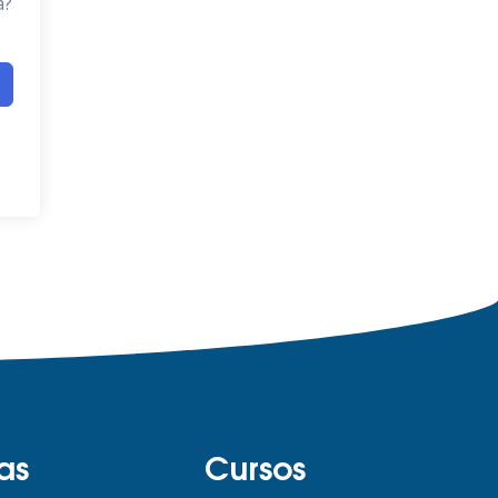
a?
as
Cursos