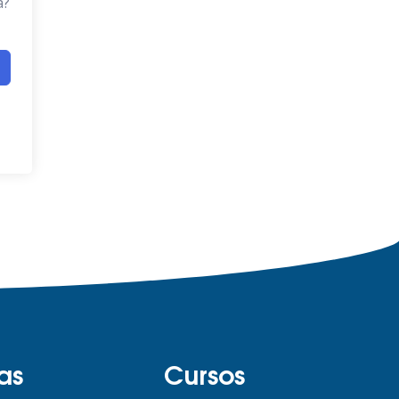
a?
as
Cursos