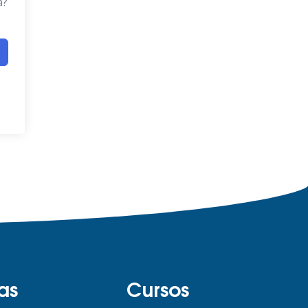
a?
as
Cursos