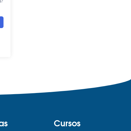
a?
as
Cursos