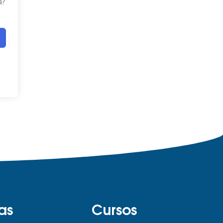
a?
as
Cursos