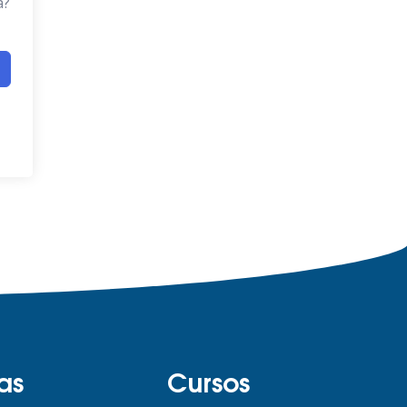
a?
as
Cursos